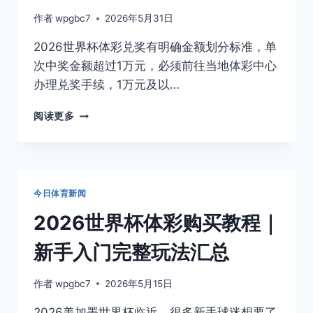
作者
wpgbc7
2026年5月31日
2026世界杯体彩兑奖有明确金额划分标准，单
次中奖金额超过1万元，必须前往当地体彩中心
办理兑奖手续，1万元及以…
2026
阅读更多
世
界
杯
体
彩
今日体育新闻
中
奖
2026世界杯体彩购买教程｜
超
多
新手入门完整玩法汇总
少
钱
作者
wpgbc7
2026年5月15日
需
去
2026美加墨世界杯临近，很多新手球迷想要了