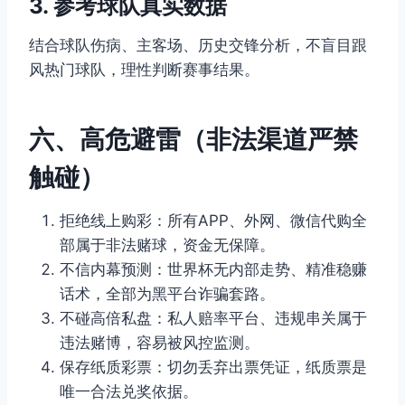
3. 参考球队真实数据
结合球队伤病、主客场、历史交锋分析，不盲目跟
风热门球队，理性判断赛事结果。
六、高危避雷（非法渠道严禁
触碰）
拒绝线上购彩：所有APP、外网、微信代购全
部属于非法赌球，资金无保障。
不信内幕预测：世界杯无内部走势、精准稳赚
话术，全部为黑平台诈骗套路。
不碰高倍私盘：私人赔率平台、违规串关属于
违法赌博，容易被风控监测。
保存纸质彩票：切勿丢弃出票凭证，纸质票是
唯一合法兑奖依据。