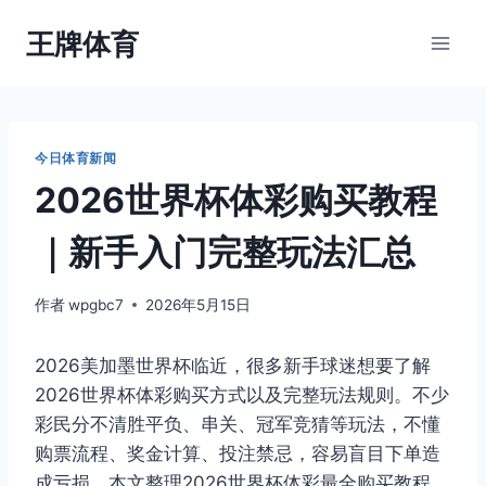
跳
王牌体育
到
内
容
今日体育新闻
2026世界杯体彩购买教程
｜新手入门完整玩法汇总
作者
wpgbc7
2026年5月15日
2026美加墨世界杯临近，很多新手球迷想要了解
2026世界杯体彩购买方式以及完整玩法规则。不少
彩民分不清胜平负、串关、冠军竞猜等玩法，不懂
购票流程、奖金计算、投注禁忌，容易盲目下单造
成亏损。本文整理2026世界杯体彩最全购买教程，