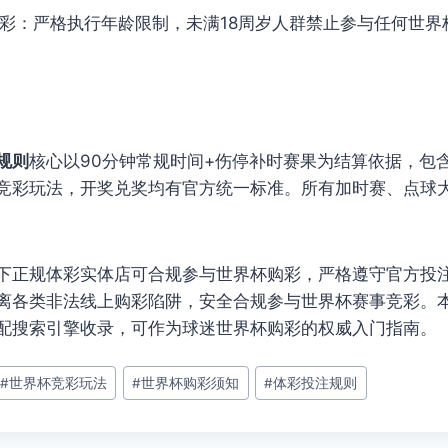
人购彩：严格执行年龄限制，未满18周岁人群禁止参与任何世
规则
核心以90分钟常规时间+伤停补时赛果为结算依据，包
竞彩玩法，开奖兑奖均有官方统一标准。所有加时赛、点球
下正规体彩实体店可合规参与世界杯购彩，严格遵守官方投
离各类非法线上购彩陷阱，安全合规参与世界杯赛事竞彩。
配搜索引擎收录，可作为球迷世界杯购彩的权威入门指南。
#
世界杯竞彩玩法
#
世界杯购彩须知
#
体彩投注规则