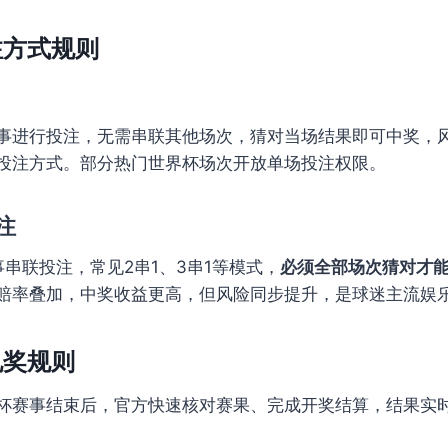
注方式规则
事进行投注，无需串联其他场次，猜对当场结果即可中奖，
投注方式。部分热门世界杯场次开放单场投注权限。
注
串联投注，常见2串1、3串1等模式，
必须全部场次猜对才
赔率叠加，中奖收益更高，但风险同步提升，是球迷主流娱
兑奖规则
世界杯赛事结束后，官方快速核对赛果、完成开奖结算，结果实