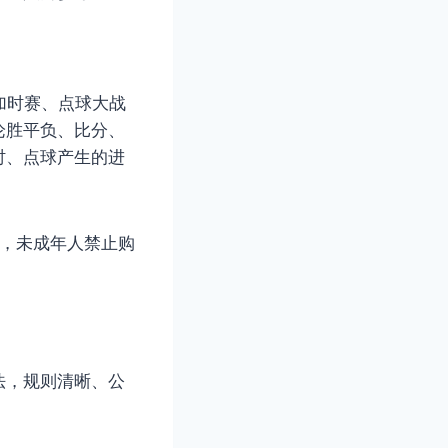
加时赛、点球大战
论胜平负、比分、
时、点球产生的进
元，未成年人禁止购
法，规则清晰、公