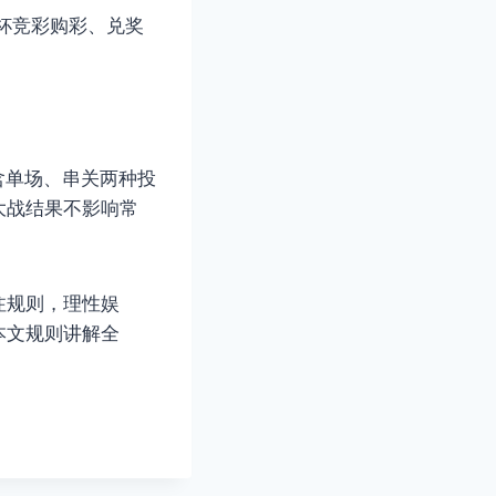
界杯竞彩购彩、兑奖
含单场、串关两种投
大战结果不影响常
注规则，理性娱
本文规则讲解全