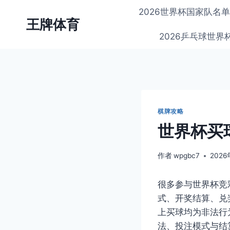
跳
2026世界杯国家队名
到
王牌体育
内
2026乒乓球世
容
棋牌攻略
世界杯买
作者
wpgbc7
202
很多参与世界杯竞
式、开奖结算、兑
上买球均为非法行
法、投注模式与结