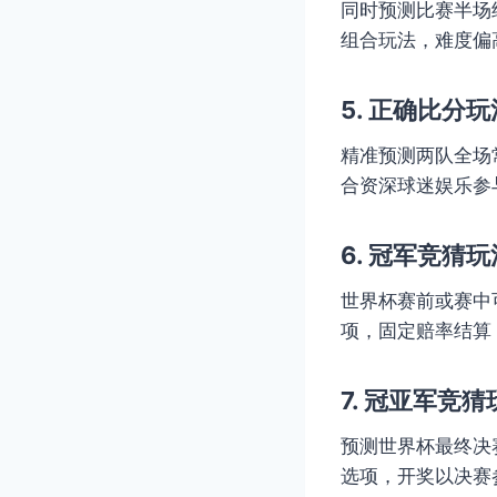
同时预测比赛半场
组合玩法，难度偏
5. 正确比分玩
精准预测两队全场
合资深球迷娱乐参
6. 冠军竞猜玩
世界杯赛前或赛中
项，固定赔率结算
7. 冠亚军竞猜
预测世界杯最终决
选项，开奖以决赛