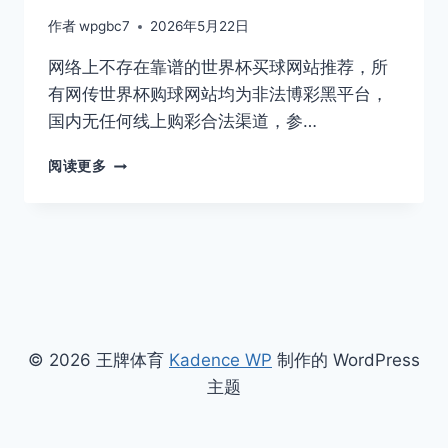
作者
wpgbc7
2026年5月22日
网络上不存在靠谱的世界杯买球网站推荐，所
有网传世界杯购球网站均为非法博彩黑平台，
国内无任何线上购彩合法渠道，参…
世
阅读更多
界
杯
买
球
网
站
推
荐
靠
© 2026 王牌体育
Kadence WP
制作的 WordPress
谱
主题
吗
正
规