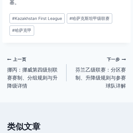
基。
文
#
Kazakhstan First League
#
哈萨克斯坦甲级联赛
章
#
哈萨克甲
标
签：
文
上一页
下一步
挪丙：挪威第四级别联
芬兰乙级联赛：分区赛
章
赛赛制、分组规则与升
制、升降级规则与参赛
导
降级详情
球队详解
航
类似文章