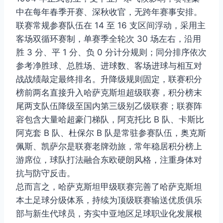
中在每年春季开赛、深秋收官，无跨年赛事安排。
联赛常规参赛队伍在 14 至 16 支区间浮动，采用主
客场双循环赛制，单赛季全轮次 30 场左右，沿用
胜 3 分、平 1 分、负 0 分计分规则；同分排序依次
参考净胜球、总胜场、进球数、客场进球与相互对
战战绩敲定最终排名。升降级规则固定，联赛积分
榜前两名直接升入哈萨克斯坦超级联赛，积分榜末
尾两支队伍降级至国内第三级别乙级联赛；联赛阵
容包含大量哈超豪门梯队，阿克托比 B 队、卡斯比
阿克套 B 队、杜保尔 B 队是常驻参赛队伍，奥克斯
佩斯、凯萨尔是联赛老牌劲旅，常年稳居积分榜上
游席位，球队打法融合东欧硬朗风格，注重身体对
抗与防守反击。
总而言之，哈萨克斯坦甲级联赛完善了哈萨克斯坦
本土足球分级体系，持续为顶级联赛输送优质俱乐
部与新生代球员，夯实中亚地区足球职业化发展根