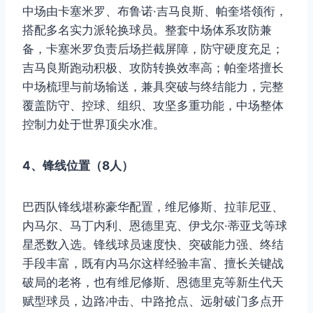
中场由卡塞米罗、布鲁诺·吉马良斯、帕奎塔领衔，
搭配多名实力派轮换球员。整套中场体系攻防兼
备，卡塞米罗负责后场拦截屏障，防守硬度充足；
吉马良斯跑动积极、攻防转换效率高；帕奎塔擅长
中场梳理与前场输送，兼具突破与终结能力，完整
覆盖防守、控球、组织、攻坚多重功能，中场整体
控制力处于世界顶尖水准。
4、锋线位置（8人）
巴西队锋线堪称豪华配置，维尼修斯、拉菲尼亚、
内马尔、马丁内利、恩德里克、伊戈尔·蒂亚戈等球
星悉数入选。锋线球员速度快、突破能力强、终结
手段丰富，既有内马尔这样经验丰富、擅长关键战
破局的老将，也有维尼修斯、恩德里克等新生代天
赋型球员，边路冲击、中路抢点、远射破门多点开