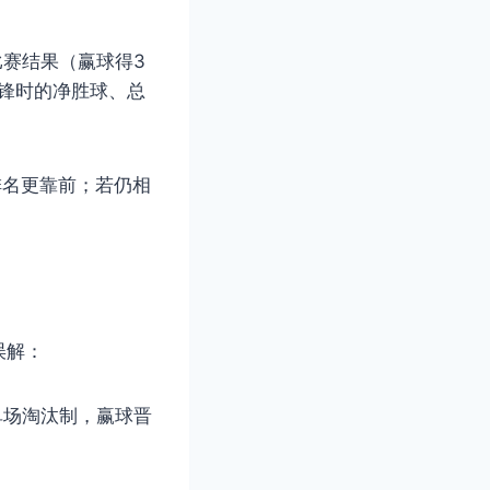
赛结果（赢球得3
锋时的净胜球、总
排名更靠前；若仍相
误解：
单场淘汰制，赢球晋