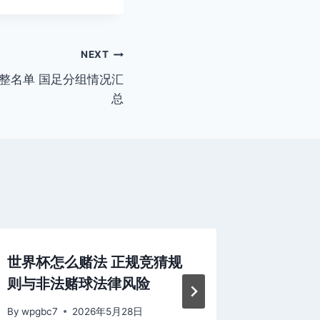
NEXT
整名单 国足分组情况汇
总
世界杯怎么赌法 正规竞猜规
日本职业
则与非法赌球法律风险
新赛制
By
wpgbc7
2026年5月28日
By
wpgbc7