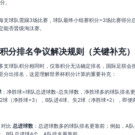
3分。
每支球队需踢3场比赛，球队最终小组赛积分=3场比赛得分
定能否晋级淘汰赛。
积分排名争议解决规则（关键补充）
多支球队积分相同时，仅靠积分无法确定排名，国际足联会按
至分出排名，这是理解世界杯积分计算的重要补充：
球
：净胜球=球队总进球数-总失球数，净胜球多的球队排名
2球（净胜球+3），B队进4球、失2球（净胜球+2），即
，对比
总进球数
：总进球数多的球队排名更靠前；例如，A队
个，B队总进球4个，A队排名更靠前。