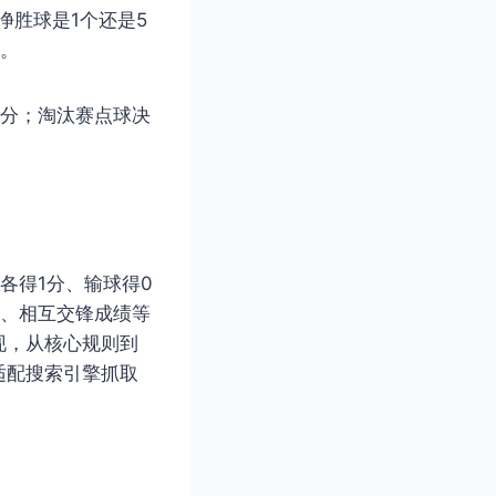
净胜球是1个还是5
）。
1分；淘汰赛点球决
各得1分、输球得0
数、相互交锋成绩等
现，从核心规则到
适配搜索引擎抓取
。