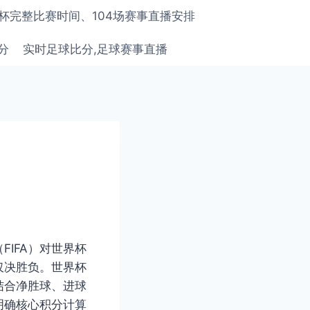
界杯完整比赛时间、104场赛事直播安排
分
实时足球比分,足球赛事直播
IFA）对世界杯
仅决胜负。世界杯
结合净胜球、进球
明确核心积分计算