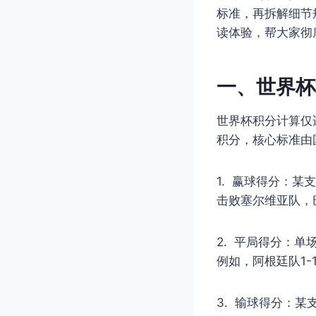
标准，再拆解细节
读体验，帮大家彻
一、世界杯
世界杯积分计算仅
积分，核心标准由
1. 赢球得分：
击败塞尔维亚队，
2. 平局得分：单
例如，阿根廷队1-
3. 输球得分：