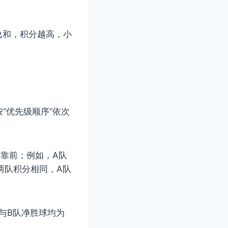
总和，积分越高，小
“优先级顺序”依次
更靠前；例如，A队
便两队积分相同，A队
与B队净胜球均为