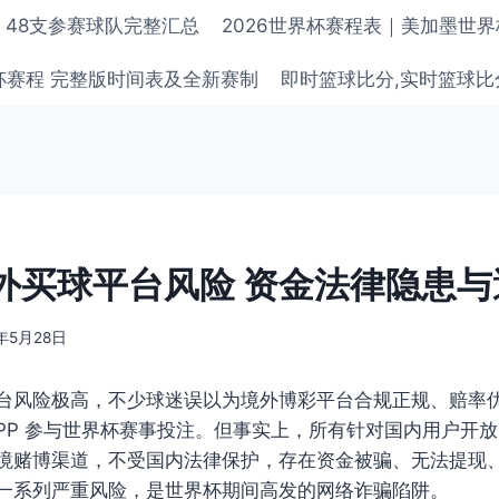
单 48支参赛球队完整汇总
2026世界杯赛程表｜美加墨世
界杯赛程 完整版时间表及全新赛制
即时篮球比分,实时篮球比
外买球平台风险 资金法律隐患与
6年5月28日
台风险极高，不少球迷误以为境外博彩平台合规正规、赔率
APP 参与世界杯赛事投注。但事实上，所有针对国内用户开
境赌博渠道，不受国内法律保护，存在资金被骗、无法提现
一系列严重风险，是世界杯期间高发的网络诈骗陷阱。