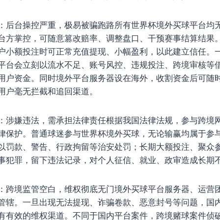
：后台操控严重，极易被骗跑路所有世界杯境外买球平台均
台方掌控，可随意篡改赔率、调整盘口、干预赛事结算结果
户小额投注时可正常充值提现、小幅盈利，以此建立信任。
平台会立刻以流水不足、账号风控、违规投注、跨境审核等
用户资金。同时境外平台服务器设在海外，收割资金后可随
，用户毫无拦截和追回渠道。
：涉嫌违法，需承担法律责任根据我国法律法规，参与跨境
律保护。普通球迷参与世界杯境外买球，无论输赢均属于参
以罚款、警告、行政拘留等治安处罚；长期大额投注、聚众
事犯罪，留下违法记录，对个人征信、就业、政审造成长期
：跨境监管空白，维权彻底无门境外买球平台服务器、运营
管辖。一旦出现无法提现、诈骗卷款、恶意封号等问题，国
有有效的维权渠道。不同于国内平台案件，跨境赌球案件侦