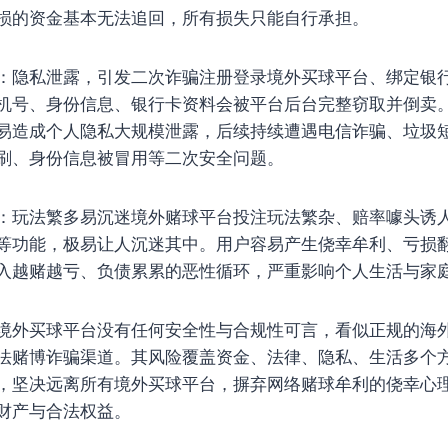
损的资金基本无法追回，所有损失只能自行承担。
：隐私泄露，引发二次诈骗注册登录境外买球平台、绑定银
机号、身份信息、银行卡资料会被平台后台完整窃取并倒卖
易造成个人隐私大规模泄露，后续持续遭遇电信诈骗、垃圾
刷、身份信息被冒用等二次安全问题。
：玩法繁多易沉迷境外赌球平台投注玩法繁杂、赔率噱头诱
等功能，极易让人沉迷其中。用户容易产生侥幸牟利、亏损
入越赌越亏、负债累累的恶性循环，严重影响个人生活与家
境外买球平台没有任何安全性与合规性可言，看似正规的海
法赌博诈骗渠道。其风险覆盖资金、法律、隐私、生活多个
，坚决远离所有境外买球平台，摒弃网络赌球牟利的侥幸心
财产与合法权益。