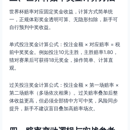
世界杯赔率对应固定奖金收益，计算方式简单统
一，正规体彩奖金透明可算、无隐形扣除，新手可
自行预判中奖收益。
单式投注奖金计算公式：投注金额 × 对应赔率 = 税
前中奖奖金。例如投注10元主胜，主胜赔率1.80，
猜对赛果后可获得18元奖金，操作简单、计算直
观。
过关投注奖金计算公式：投注金额 × 第一场赔率 ×
第二场赔率（多场依次相乘）。过关赔率叠加后整
体收益更高，但必须全部猜中方可中奖，风险同步
提升，新手不建议盲目叠加高赔率场次。