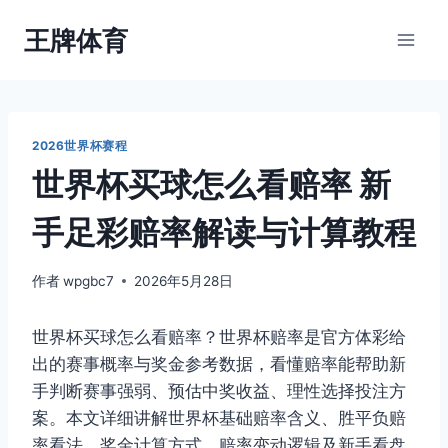
跳
王牌体育
到
内
容
2026世界杯赛程
世界杯买球怎么看赔率 新
手足彩赔率解读与计算教程
作者
wpgbc7
2026年5月28日
世界杯买球怎么看赔率？世界杯赔率是官方体彩给
出的赛事概率与奖金参考数据，看懂赔率能帮助新
手判断赛事强弱、预估中奖收益、理性选择投注方
案。本文详细讲解世界杯基础赔率含义、胜平负赔
率看法、奖金计算方式、赔率变动逻辑及新手看盘