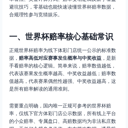
避坑技巧，零基础也能快速读懂世界杯赔率数据，
合规理性参与竞猜娱乐。
一、世界杯赔率核心基础常识
正规世界杯赔率为线下体彩门店统一公示的标准数
据，
赔率高低对应赛事发生概率与中奖收益
，是新
手看赔率的核心逻辑。简单来说，赔率数值越低，
代表该赛果发生概率越高、中奖收益越低；赔率数
值越高，代表赛果偶然性越强、中奖收益越高，这
是所有赔率解读的通用准则。
需要重点明确，国内唯一正规可参考的世界杯赔
率，仅线下官方体彩门店公示数据，所有线上平台
的小众赔率、专属盘口、高赔数据均为非法私庄数