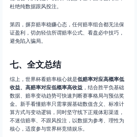
杜绝纯数据跟风投注。
第四，摒弃赔率稳赚心态，任何赔率组合都无法保
证盈利，切勿轻信所谓赔率公式、看盘必中技巧，
避免陷入骗局。
七、全文总结
综上，世界杯看赔率核心就是
低赔率对应高概率低
收益、高赔率对应低概率高收益
，结合胜平负基础
数据、赔率变动趋势可快速判断赛事格局与预估奖
金。新手看懂赔率只需掌握基础数值含义、标准计
算方式与变动逻辑，同时坚守线下正规体彩渠道，
不迷信赔率、不跟风投注，以数据为参考、理性为
核心，适度参与世界杯竞猜娱乐。