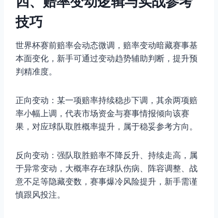
四、赔率变动逻辑与实战参考
技巧
世界杯赛前赔率会动态微调，赔率变动暗藏赛事基
本面变化，新手可通过变动趋势辅助判断，提升预
判精准度。
正向变动：某一项赔率持续稳步下调，其余两项赔
率小幅上调，代表市场资金与赛事情报倾向该赛
果，对应球队取胜概率提升，属于稳妥参考方向。
反向变动：强队取胜赔率不降反升、持续走高，属
于异常变动，大概率存在球队伤病、阵容调整、战
意不足等隐藏变数，赛事爆冷风险提升，新手需谨
慎跟风投注。