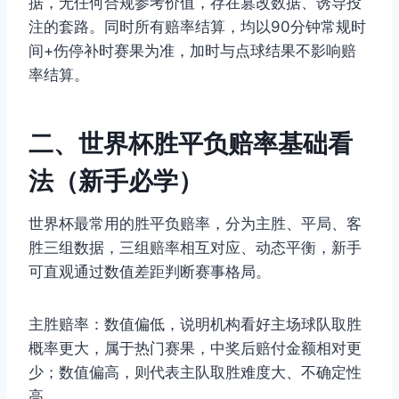
据，无任何合规参考价值，存在篡改数据、诱导投
注的套路。同时所有赔率结算，均以90分钟常规时
间+伤停补时赛果为准，加时与点球结果不影响赔
率结算。
二、世界杯胜平负赔率基础看
法（新手必学）
世界杯最常用的胜平负赔率，分为主胜、平局、客
胜三组数据，三组赔率相互对应、动态平衡，新手
可直观通过数值差距判断赛事格局。
主胜赔率：数值偏低，说明机构看好主场球队取胜
概率更大，属于热门赛果，中奖后赔付金额相对更
少；数值偏高，则代表主队取胜难度大、不确定性
高。