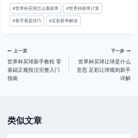
文
#
世界杯买球怎么看赔率
#
世界杯赔率计算
章
#
新手看盘技巧
#
足彩赔率解读
标
签：
文
上一页
下一步
世界杯买球新手教程 零
世界杯买球让球是什么
章
基础正规投注完整入门
意思 足彩让球规则新手
导
指南
详解
航
类似文章