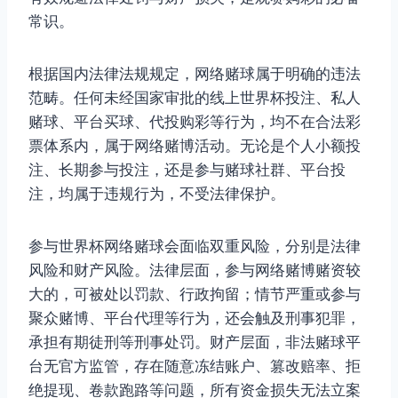
常识。
根据国内法律法规规定，网络赌球属于明确的违法
范畴。任何未经国家审批的线上世界杯投注、私人
赌球、平台买球、代投购彩等行为，均不在合法彩
票体系内，属于网络赌博活动。无论是个人小额投
注、长期参与投注，还是参与赌球社群、平台投
注，均属于违规行为，不受法律保护。
参与世界杯网络赌球会面临双重风险，分别是法律
风险和财产风险。法律层面，参与网络赌博赌资较
大的，可被处以罚款、行政拘留；情节严重或参与
聚众赌博、平台代理等行为，还会触及刑事犯罪，
承担有期徒刑等刑事处罚。财产层面，非法赌球平
台无官方监管，存在随意冻结账户、篡改赔率、拒
绝提现、卷款跑路等问题，所有资金损失无法立案