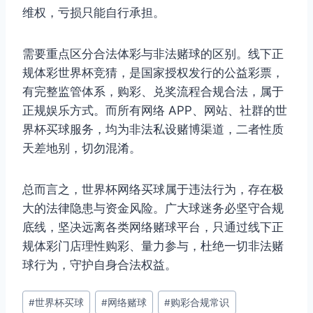
维权，亏损只能自行承担。
需要重点区分合法体彩与非法赌球的区别。线下正
规体彩世界杯竞猜，是国家授权发行的公益彩票，
有完整监管体系，购彩、兑奖流程合规合法，属于
正规娱乐方式。而所有网络 APP、网站、社群的世
界杯买球服务，均为非法私设赌博渠道，二者性质
天差地别，切勿混淆。
总而言之，世界杯网络买球属于违法行为，存在极
大的法律隐患与资金风险。广大球迷务必坚守合规
底线，坚决远离各类网络赌球平台，只通过线下正
规体彩门店理性购彩、量力参与，杜绝一切非法赌
球行为，守护自身合法权益。
文
#
世界杯买球
#
网络赌球
#
购彩合规常识