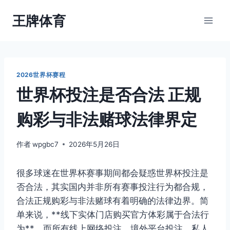
跳
王牌体育
到
内
容
2026世界杯赛程
世界杯投注是否合法 正规
购彩与非法赌球法律界定
作者
wpgbc7
2026年5月26日
很多球迷在世界杯赛事期间都会疑惑世界杯投注是
否合法，其实国内并非所有赛事投注行为都合规，
合法正规购彩与非法赌球有着明确的法律边界。简
单来说，**线下实体门店购买官方体彩属于合法行
为**，而所有线上网络投注、境外平台投注、私人