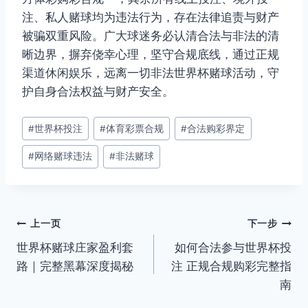
注、私人赌球均为违法行为，存在法律追责与财产
被骗双重风险。广大球迷务必认清合法与非法的清
晰边界，摒弃侥幸心理，坚守合规底线，通过正规
渠道休闲娱乐，远离一切非法世界杯赌球活动，守
护自身合法权益与财产安全。
文
#
世界杯投注
#
体育彩票合规
#
合法购彩界定
章
#
网络赌球违法
#
非法赌球
标
签：
文
上一页
下一步
世界杯赌球庄家盈利套
如何合法参与世界杯投
章
路｜完整黑幕深度揭秘
注 正规合规购彩完整指
导
南