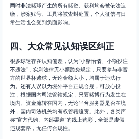
同时非法赌球产生的所有赌资、获利均会被依法追
缴，涉案账号、工具将被查封处置，个人征信与日
常生活也会受到负面影响。
四、大众常见认知误区纠正
很多球迷存在认知偏差，认为“小赌怡情、小额投注
不违法”，实则法律无小额豁免规定，只要参与非官
方的世界杯赌球，无论金额大小，均属于违法行
为。还有人误以为境外平台正规合规，可放心投
注，根据国内司法管辖规定，只要赌博行为发生在
境内、资金流转在国内，无论平台服务器是否在境
外，国内司法机关均有权管辖追责。此外，各类声
称“官方代购、内部渠道”的线上购彩，全部是虚假
违规套路，无任何合规性。