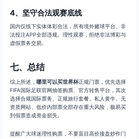
4、坚守合法观赛底线
国内仅线下实体体彩合法，所有境外赌球平台、非
法投注APP全部违规。理性观赛，拒绝非法博彩与
虚假票务交易。
七、总结
综上所述，
哪里可以买世界杯
正规门票，优先选择
FIFA国际足联官网抽签购票、官方转售平台，其次
选择合规国际票务、正规旅行套餐。私人黄牛、无
资质网站、低价内部票全部存在重大风险，极易买
到假票造成资金损失。
提醒广大球迷理性购票，不要盲目高价接盘炒作门