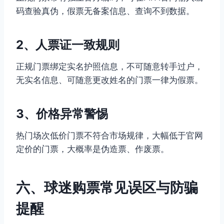
码查验真伪，假票无备案信息、查询不到数据。
2、人票证一致规则
正规门票绑定实名护照信息，不可随意转手过户，
无实名信息、可随意更改姓名的门票一律为假票。
3、价格异常警惕
热门场次低价门票不符合市场规律，大幅低于官网
定价的门票，大概率是伪造票、作废票。
六、球迷购票常见误区与防骗
提醒