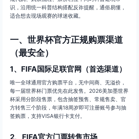
识，沿用统一科普结构搭配反诈提醒，通俗易懂，
适合想去现场观赛的球迷收藏。
一、世界杯官方正规购票渠道
（最安全）
1、FIFA国际足联官网（首选渠道）
唯一全球通用官方购票平台，无中间商、无溢价，
每一届世界杯门票优先在此发售。2026美加墨世界
杯采用分阶段售票，包含抽签预售、常规售卖、官
方转售三个阶段，年满18周岁即可注册账号参与抽
签购票，支持VISA银行卡支付。
2、FIFA官方门票转售市场