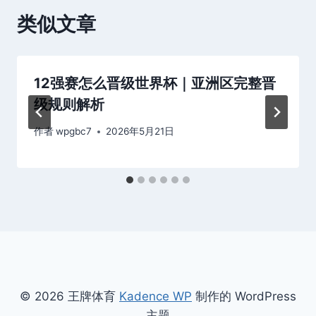
类似文章
12强赛怎么晋级世界杯｜亚洲区完整晋
级规则解析
作者
wpgbc7
2026年5月21日
© 2026 王牌体育
Kadence WP
制作的 WordPress
主题