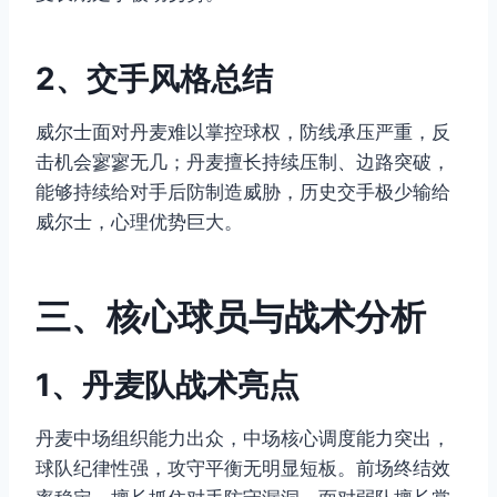
2、交手风格总结
威尔士面对丹麦难以掌控球权，防线承压严重，反
击机会寥寥无几；丹麦擅长持续压制、边路突破，
能够持续给对手后防制造威胁，历史交手极少输给
威尔士，心理优势巨大。
三、核心球员与战术分析
1、丹麦队战术亮点
丹麦中场组织能力出众，中场核心调度能力突出，
球队纪律性强，攻守平衡无明显短板。前场终结效