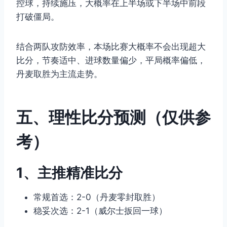
控球，持续施压，大概率在上半场或下半场中前段
打破僵局。
结合两队攻防效率，本场比赛大概率不会出现超大
比分，节奏适中、进球数量偏少，平局概率偏低，
丹麦取胜为主流走势。
五、理性比分预测（仅供参
考）
1、主推精准比分
常规首选：2-0（丹麦零封取胜）
稳妥次选：2-1（威尔士扳回一球）