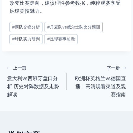
改变比赛走向，建议理性参考数据，纯粹观赛享受
足球竞技魅力。
文
#
两队交锋分析
#
丹麦队vs威尔士队比分预测
章
#
球队实力研判
#
足球赛事前瞻
标
签：
文
上一页
下一步
意大利vs西班牙盘口分
欧洲杯英格兰vs德国直
章
析 历史对阵数据及走势
播｜高清观看渠道及观
导
解读
赛指南
航