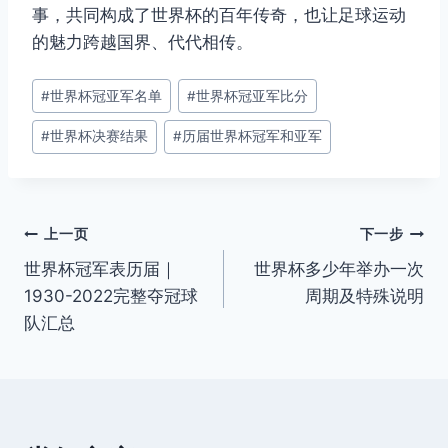
事，共同构成了世界杯的百年传奇，也让足球运动
的魅力跨越国界、代代相传。
文
#
世界杯冠亚军名单
#
世界杯冠亚军比分
章
#
世界杯决赛结果
#
历届世界杯冠军和亚军
标
签：
文
上一页
下一步
世界杯冠军表历届｜
世界杯多少年举办一次
章
1930-2022完整夺冠球
周期及特殊说明
导
队汇总
航