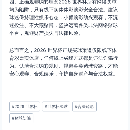
四、正确观赛购彩理念2026 世界杯所有网络买球
均为陷阱，只有线下实体体彩购彩安全合法。建议
球迷保持理性娱乐心态，小额购彩助兴观赛，不沉
迷投注、不大额赌博，坚决远离各类非法网络赌球
平台，规避财产损失与法律风险。
总而言之，2026 世界杯正规买球渠道仅限线下体
育彩票实体店，任何线上买球方式都是违法诈骗行
为。认清合法购彩规则、规避各类赌球套路，才能
安心观赛、合规娱乐，守护自身财产与合法权益。
文
#
2026 世界杯
#
世界杯买球
#
合法购彩
章
#
赌球防骗
标
签：