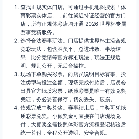
查找正规实体门店。可通过手机地图搜索「体
育彩票实体店」，前往就近持证经营的官方门
店，所有正规体彩店均开通 2026 世界杯专属
赛事竞猜服务。
选择合法赛事玩法。门店提供世界杯主流合规
竞彩玩法，包含胜负平、总进球数、半场结
果、比分竞猜等官方标准玩法，玩法正规透
明、规则公开，无后台操控。
现场下单购买彩票。向店员说明目标赛事、投
注类型与投注金额，现场完成付款后，店员会
出具官方纸质彩票，纸质彩票是唯一有效兑奖
凭证，务必妥善保存，切勿丢失、破损。
依规完成中奖兑奖。赛事结束后，中奖可凭纸
质彩票兑奖。小额奖金可直接在门店现场兑
付，大额奖金需按照体彩官方流程登记核验后
统一兑付，全程公开透明、安全合规。