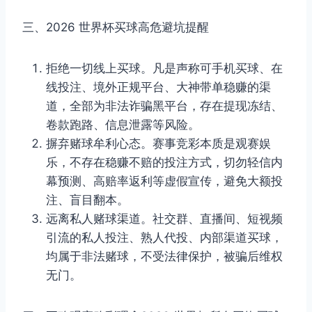
三、2026 世界杯买球高危避坑提醒
拒绝一切线上买球。凡是声称可手机买球、在
线投注、境外正规平台、大神带单稳赚的渠
道，全部为非法诈骗黑平台，存在提现冻结、
卷款跑路、信息泄露等风险。
摒弃赌球牟利心态。赛事竞彩本质是观赛娱
乐，不存在稳赚不赔的投注方式，切勿轻信内
幕预测、高赔率返利等虚假宣传，避免大额投
注、盲目翻本。
远离私人赌球渠道。社交群、直播间、短视频
引流的私人投注、熟人代投、内部渠道买球，
均属于非法赌球，不受法律保护，被骗后维权
无门。