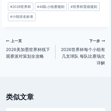
文
#
2026世界杯
#
48队小组赛规则
#
世界杯晋级规则
章
#
小组排名标准
标
签：
文
上一页
下一步
2026美加墨世界杯线下
2026世界杯每个小组有
章
观赛派对策划全攻略
几支球队 每队比赛场次
导
详解
航
类似文章