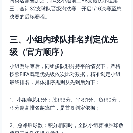
两类名额叠加后，24支小组前二+8支最优小组第
三，合计32支球队晋级淘汰赛，开启1/16决赛至总
决赛的后续赛程。
三、小组内球队排名判定优先
级（官方顺序）
小组赛结束后，同组多队积分持平的情况下，严格
按照FIFA既定优先级依次比对数据，精准划定小组
最终排名，具体排序规则从先到后如下：
1、小组赛总积分：胜积3分、平积1分、负积0分，
积分越高排名越靠前，是首要判定依据；
2、总净胜球数：积分相同时，全队小组赛净胜球数