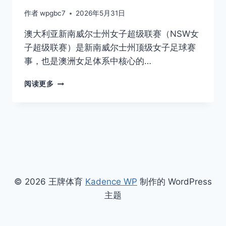
作者
wpgbc7
2026年5月31日
澳大利亚新南威尔士州女子超级联赛（NSW女
子超级联赛）是新南威尔士州顶级女子足球赛
事，也是澳洲女足体系中核心的…
澳
阅读更多
洲
新
南
威
尔
士
女
子
超
© 2026 王牌体育
Kadence WP
制作的 WordPress
级
主题
联
赛
赛