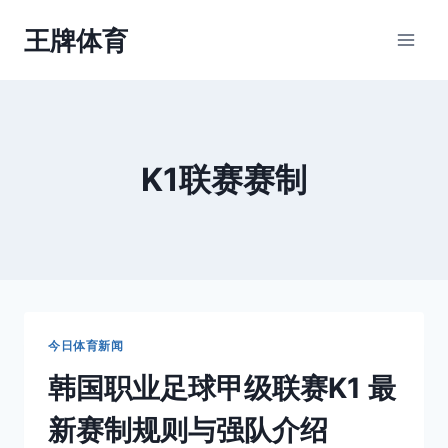
跳
王牌体育
到
内
容
K1联赛赛制
今日体育新闻
韩国职业足球甲级联赛K1 最
新赛制规则与强队介绍