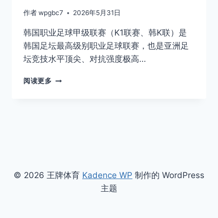
作者
wpgbc7
2026年5月31日
韩国职业足球甲级联赛（K1联赛、韩K联）是
韩国足坛最高级别职业足球联赛，也是亚洲足
坛竞技水平顶尖、对抗强度极高…
韩
阅读更多
国
职
业
足
球
甲
级
联
赛
© 2026 王牌体育
Kadence WP
制作的 WordPress
K1
主题
最
新
赛