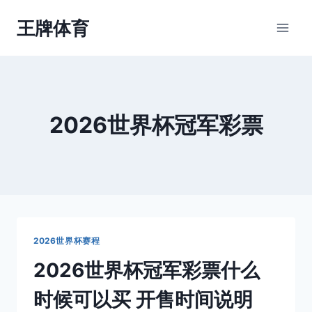
跳
王牌体育
到
内
容
2026世界杯冠军彩票
2026世界杯赛程
2026世界杯冠军彩票什么
时候可以买 开售时间说明