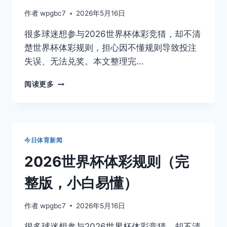
作者
wpgbc7
2026年5月16日
很多球迷想参与2026世界杯体彩竞猜，却不清
楚世界杯体彩规则，担心因不懂规则导致投注
失误、无法兑奖。本文整理完…
2026
阅读更多
世
界
杯
体
彩
今日体育新闻
规
则
2026世界杯体彩规则（完
｜
完
整版，小白易懂）
整
版、
作者
wpgbc7
2026年5月16日
小
白
很多球迷想参与2026世界杯体彩竞猜，却不清