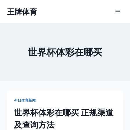
跳
王牌体育
到
内
容
世界杯体彩在哪买
今日体育新闻
世界杯体彩在哪买 正规渠道
及查询方法