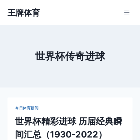
跳
王牌体育
到
内
容
世界杯传奇进球
今日体育新闻
世界杯精彩进球 历届经典瞬
间汇总（1930-2022）