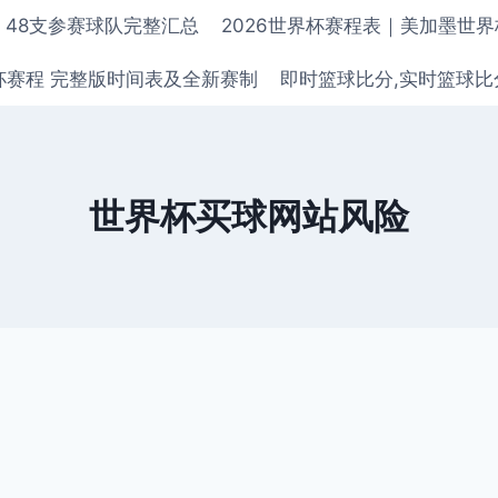
单 48支参赛球队完整汇总
2026世界杯赛程表｜美加墨世
界杯赛程 完整版时间表及全新赛制
即时篮球比分,实时篮球比
世界杯买球网站风险