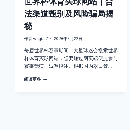
世界杯体育买球网站｜合
法渠道甄别及风险骗局揭
秘
作者
wpgbc7
2026年5月22日
每届世界杯赛事期间，大量球迷会搜索世界
杯体育买球网站，想要通过网页端便捷参与
赛事竞猜、观赛投注。根据国内彩票管…
世
阅读更多
界
杯
体
育
买
球
网
站