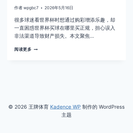
作者
wpgbc7
2026年5月16日
很多球迷看世界杯时想通过购彩增添乐趣，却
一直困惑世界杯买球在哪里买正规，担心误入
非法渠道导致财产损失。本文聚焦…
世
阅读更多
界
杯
买
球
在
哪
里
买
正
© 2026 王牌体育
Kadence WP
制作的 WordPress
规|
主题
合
法
购