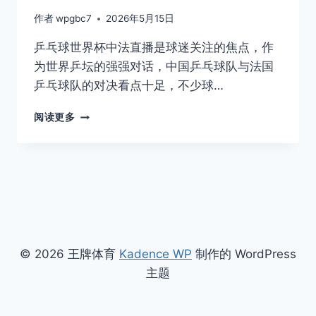
作者
wpgbc7
2026年5月15日
乒乓球世界杯中法直播是球迷关注的焦点，作
为世界乒坛的强强对话，中国乒乓球队与法国
乒乓球队的对决看点十足，不少球…
乒
阅读更多
乓
球
世
界
杯
中
法
对
决
© 2026 王牌体育
Kadence WP
制作的 WordPress
直
主题
播
时
间