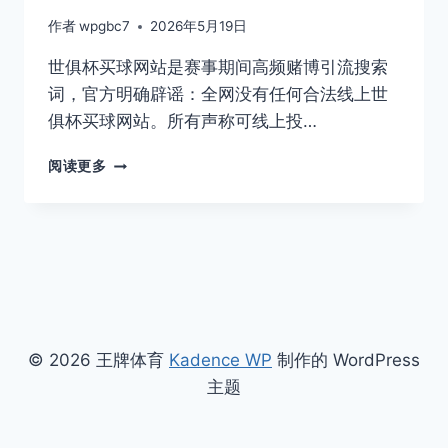
作者
wpgbc7
2026年5月19日
世俱杯买球网站是赛事期间高频赌博引流搜索
词，官方明确辟谣：全网没有任何合法线上世
俱杯买球网站。所有声称可线上投…
世
阅读更多
俱
杯
买
球
网
站
｜
线
上
© 2026 王牌体育
Kadence WP
制作的 WordPress
赌
主题
球
黑
盘