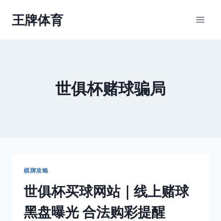
跳
王牌体育
到
内
容
世俱杯赌球骗局
棋牌攻略
世俱杯买球网站｜线上赌球
黑盘曝光 合法购彩提醒