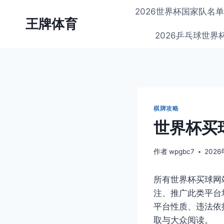
跳
2026世界杯国家队名
到
王牌体育
内
2026乒乓球世
容
棋牌攻略
世界杯买
作者
wpgbc7
202
所有世界杯买球网
注、推广此类平台
平台性质、违法依
取与大众阅读。