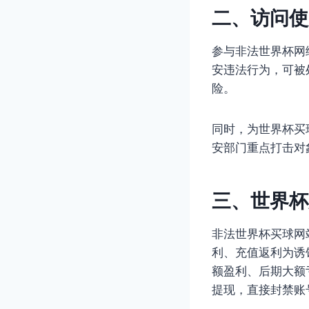
二、访问使
参与非法世界杯网
安违法行为，可被
险。
同时，为世界杯买
安部门重点打击对
三、世界杯
非法世界杯买球网
利、充值返利为诱
额盈利、后期大额
提现，直接封禁账