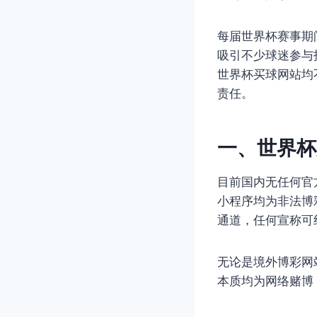
每届世界杯赛事期
吸引不少球迷参与
世界杯买球网站均
责任。
一、世界杯
目前国内无任何官
小程序均为非法博
通道，任何宣称可
无论是境外博彩网
本质均为网络赌博