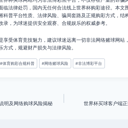
世界杯买球网站均为非法博彩黑平台，不仅存在严重的诈骗
面临法律处罚，国内无任何合法线上世界杯购彩途径。本文
晰科普平台性质、法律风险、骗局套路及正规购彩方式，结
收录，为球迷提供安全观赛、合规娱乐的权威参考。
是享受体育竞技魅力，建议球迷远离一切非法网络赌球网站
乐方式，规避财产损失与法律风险。
#
体育购彩合规科普
#
网络赌球风险
#
非法博彩平台
说明及网络购球风险揭秘
世界杯买球客户端正