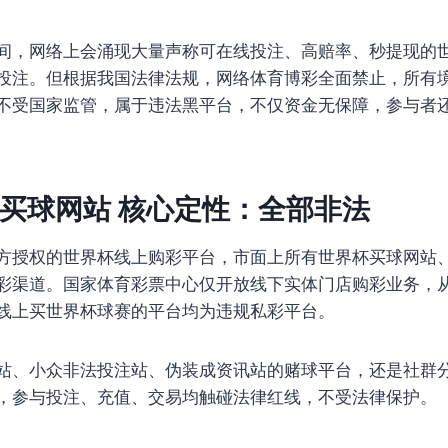
间，网络上会涌现大量声称可在线投注、高赔率、秒提现的
投注。但根据我国法律法规，网络体育博彩全面禁止，所有
不受国家监管，属于违法黑平台，不仅资金无保障，参与者
买球网站 核心定性：全部非法
方授权的世界杯线上购彩平台，市面上所有世界杯买球网站、
彩渠道。国家体育彩票中心仅开放线下实体门店购彩业务，
线上买世界杯球赛的平台均为违规私彩平台。
站、小众非法投注站、伪装成资讯站的赌球平台，还是社群
，参与投注、充值、交易均触碰法律红线，不受法律保护。