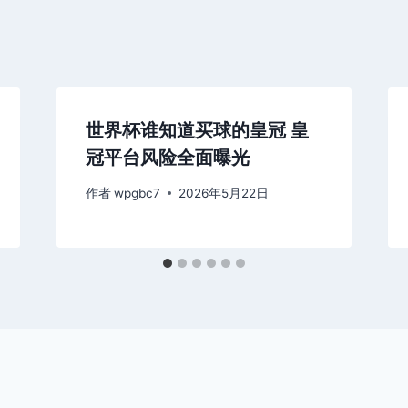
世界杯谁知道买球的皇冠 皇
冠平台风险全面曝光
作者
wpgbc7
2026年5月22日