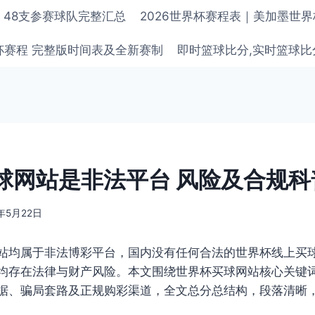
单 48支参赛球队完整汇总
2026世界杯赛程表｜美加墨世
界杯赛程 完整版时间表及全新赛制
即时篮球比分,实时篮球比
球网站是非法平台 风险及合规科
6年5月22日
站均属于非法博彩平台，国内没有任何合法的世界杯线上买
均存在法律与财产风险。本文围绕世界杯买球网站核心关键
据、骗局套路及正规购彩渠道，全文总分总结构，段落清晰