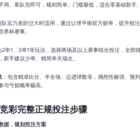
平局、客队负即可，规则简单、门槛极低，适合零基础新手
两队实力差距过大时适用，通过让球平衡双方赔率，提升投注
世界杯赛事。
为2串1、3串1等玩法，选择两场及以上赛事组合投注，全部
，新手建议少串、精简串关场次。
法
：包含精准比分、半全场、总进球数等，偶然性极强、预
参与亏损概率极高。
竞彩完整正规投注步骤
数据，规划投注方案