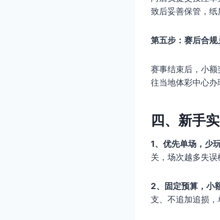
致后妥善保管，纸
第五步：赛后合规
赛事结束后，小额
往当地体彩中心办
四、新手实
1、优先单场，少
关，场次越多失误
2、固定预算，小
支、不追加追损，