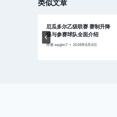
类似文章
分｜
厄瓜多尔乙级联赛 赛制升降
赛果复盘
级与参赛球队全面介绍
0日
作者
wpgbc7
2026年6月4日