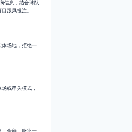
伤病信息，结合球队
盲目跟风投注。
实体场地，拒绝一
单场或串关模式，
息、金额、赔率一