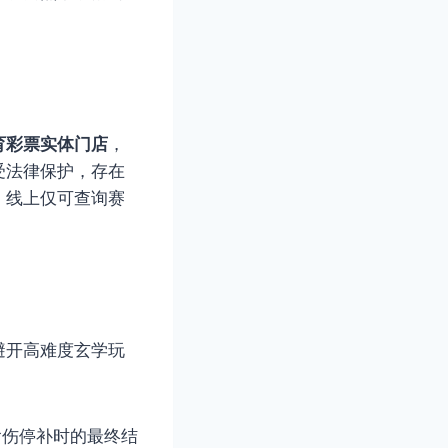
育彩票实体门店
，
受法律保护，存在
，线上仅可查询赛
避开高难度玄学玩
含伤停补时的最终结