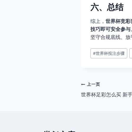
六、总结
综上，
世界杯竞彩
技巧即可安全参与
坚守合规底线、放
文
#
世界杯投注步骤
章
标
签：
文
上一页
世界杯足彩怎么买 新
章
导
航