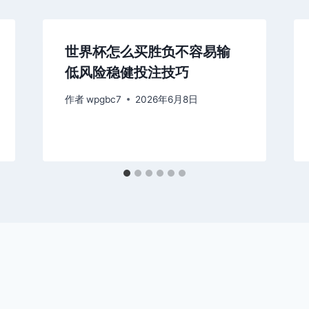
世界杯怎么买胜负不容易输
低风险稳健投注技巧
作者
wpgbc7
2026年6月8日