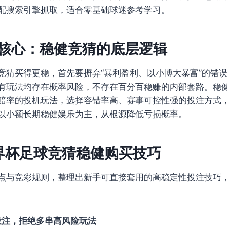
配搜索引擎抓取，适合零基础球迷参考学习。
懂核心：稳健竞猜的底层逻辑
竞猜买得更稳，首先要摒弃“暴利盈利、以小博大暴富”的错
有玩法均存在概率风险，不存在百分百稳赚的内部套路。稳
赔率的投机玩法，选择容错率高、赛事可控性强的投注方式
以小额长期稳健娱乐为主，从根源降低亏损概率。
界杯足球竞猜稳健购买技巧
点与竞彩规则，整理出新手可直接套用的高稳定性投注技巧
投注，拒绝多串高风险玩法