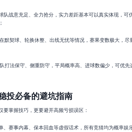
球队战意充足、全力抢分，实力差距基本可以真实体现，可
；
在默契球、轮换休整、出线无忧等情况，赛果变数极大，尽
队打法保守、侧重防守，平局概率高、进球数偏少，可优先
手稳投必备的避坑指南
仅要掌握技巧，更要避开高频亏损误区：
部稳单、赛事内幕、保本回血等虚假话术，所有竞猜均为概率娱