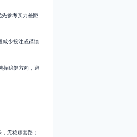
优先参考实力差距
量减少投注或谨慎
选择稳健方向，避
乐，无稳赚套路；