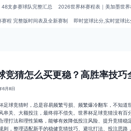
单 48支参赛球队完整汇总
2026世界杯赛程表｜美加墨世
界杯赛程 完整版时间表及全新赛制
即时篮球比分,实时篮球比
球竞猜怎么买更稳？高胜率技巧
6年6月8日
杯足球竞猜时，总是容易频繁亏损、频繁爆冷翻车，不知道
风串关、大额投注，最终得不偿失。世界杯足球竞猜没有百
合理打法和理性策略，能够有效降低投注风险、提升竞猜稳
规则，整理适配新手的稳健竞猜技巧、避坑打法、投注思路