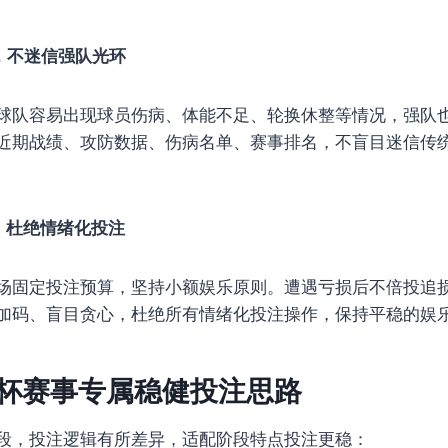
，不迷信强队光环
球队容易出现球员伤病、体能不足、轮换休整等情况，强队
近期战绩、攻防数据、伤病名单、赛事排名，不盲目迷信传
，杜绝情绪化投注
场固定投注预算，坚持小额娱乐原则。遭遇亏损后不倍投追
加码、盲目贪心，杜绝所有情绪化投注操作，保持平稳的娱
界杯赛事专属稳健投注思路
段，投注逻辑有所差异，适配阶段特点投注更稳：