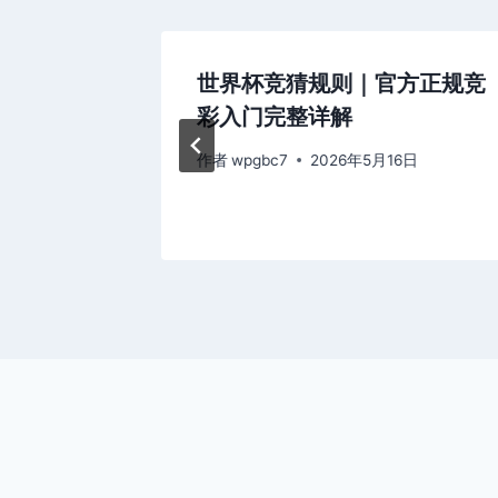
赛制分
世界杯竞猜规则｜官方正规竞
赛概况解
彩入门完整详解
作者
wpgbc7
2026年5月16日
日