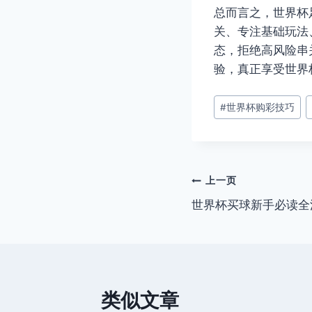
总而言之，世界杯
关、专注基础玩法
态，拒绝高风险串
验，真正享受世界
文
#
世界杯购彩技巧
章
标
签：
文
上一页
世界杯买球新手必读全
章
导
航
类似文章