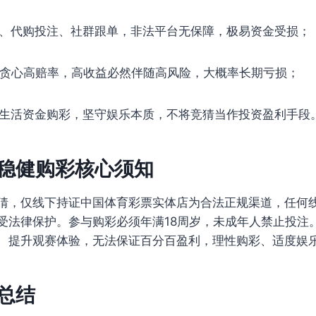
私彩、代购投注、社群跟单，非法平台无保障，极易资金受损；
、不贪心高赔率，高收益必然伴随高风险，大概率长期亏损；
挪用生活资金购彩，坚守娱乐本质，不将竞猜当作投资盈利手段
规稳健购彩核心须知
猜，仅线下持证中国体育彩票实体店为合法正规渠道，任何
受法律保护。参与购彩必须年满18周岁，未成年人禁止投注
、提升观赛体验，无法保证百分百盈利，理性购彩、适度娱
文总结