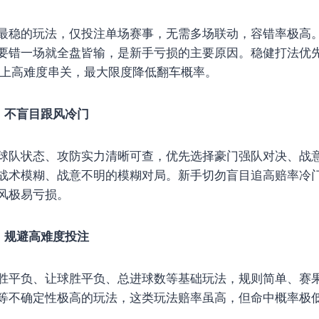
最稳的玩法，仅投注单场赛事，无需多场联动，容错率极高
要错一场就全盘皆输，是新手亏损的主要原因。稳健打法优
及以上高难度串关，最大限度降低翻车概率。
，不盲目跟风冷门
球队状态、攻防实力清晰可查，优先选择豪门强队对决、战
战术模糊、战意不明的模糊对局。新手切勿盲目追高赔率冷
风极易亏损。
，规避高难度投注
胜平负、让球胜平负、总进球数等基础玩法，规则简单、赛
等不确定性极高的玩法，这类玩法赔率虽高，但命中概率极