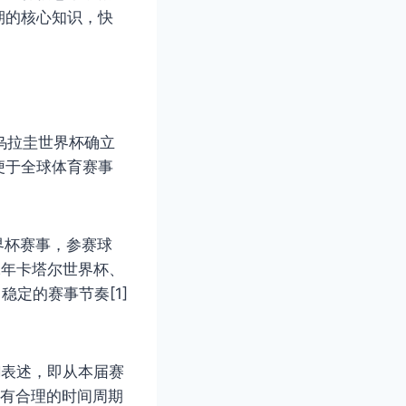
期的核心知识，快
届乌拉圭世界杯确立
便于全球体育赛事
界杯赛事，参赛球
2年卡塔尔世界杯、
稳定的赛事节奏[1]
糊表述，即从本届赛
均有合理的时间周期