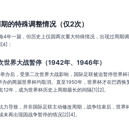
周期的特殊调整情况（仅2次）
每4年一届，但历史上仅因两次重大特殊情况，出现过周期
[4]：
世界大战暂停（1942年、1946年）
界杯举办后，受第二次世界大战影响，国际足联被迫暂停世界杯
6年举办的两届世界杯均取消。直至1950年，世界杯才在巴西
12年，成为世界杯历史上周期最长的间隔[1][2]。
抗力导致，并非国际足联主动修改周期，战争结束后，世界
未再出现因战争暂停的情况[2][4]。