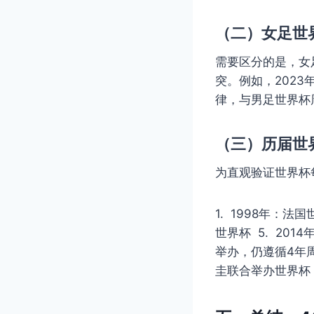
（二）女足世
需要区分的是，女
突。例如，2023
律，与男足世界杯周
（三）历届世
为直观验证世界杯每
1. 1998年：法
世界杯 5. 201
举办，仍遵循4年周
圭联合举办世界杯 