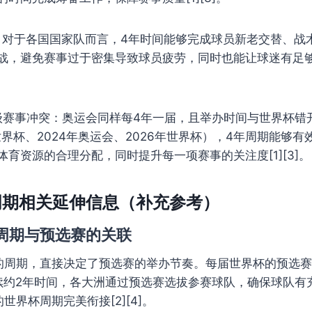
战：对于各国国家队而言，4年时间能够完成球员新老交替、战
战，避免赛事过于密集导致球员疲劳，同时也能让球迷有足
级赛事冲突：奥运会同样每4年一届，且举办时间与世界杯错开
世界杯、2024年奥运会、2026年世界杯），4年周期能够
育资源的合理分配，同时提升每一项赛事的关注度[1][3]。
周期相关延伸信息（补充参考）
周期与预选赛的关联
的周期，直接决定了预选赛的举办节奏。每届世界杯的预选
续约2年时间，各大洲通过预选赛选拔参赛球队，确保球队有
世界杯周期完美衔接[2][4]。