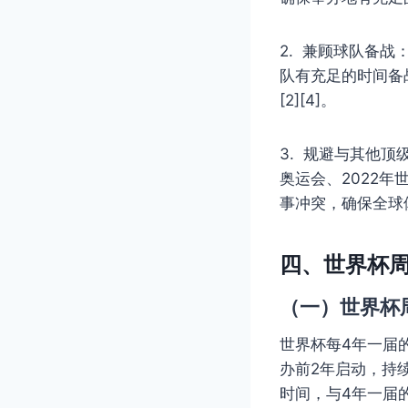
2. 兼顾球队备
队有充足的时间备
[2][4]。
3. 规避与其他顶
奥运会、2022年
事冲突，确保全球体
四、世界杯
（一）世界杯
世界杯每4年一届
办前2年启动，持
时间，与4年一届的