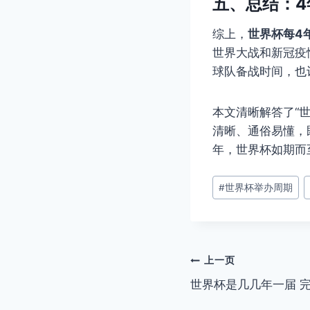
五、总结：4
综上，
世界杯每4
世界大战和新冠疫
球队备战时间，也
本文清晰解答了“
清晰、通俗易懂，
年，世界杯如期而
文
#
世界杯举办周期
章
标
签：
文
上一页
世界杯是几几年一届 
章