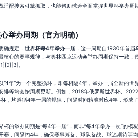
既适配搜索引擎抓取，也能帮助球迷全面掌握世界杯举办周
核心举办周期（官方明确）
）明确规定，
世界杯每4年举办一届
，这一周期自1930年首
最核心的赛事规律，与奥林匹克运动会举办周期保持一致，
[2][3]。
以“4年”为一个完整循环，即每相隔4年，举办一届全新的世
安排等均会按周期更新。例如，2018年俄罗斯世界杯、202
界杯，均遵循4年一届的规律，间隔时间精准对应4年，形成了
界杯的举办周期是“每4年一届”，而非“每4年举办一次”的模
开赛，间隔约4年，确保赛事筹备、球队备战、球迷期待等