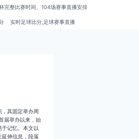
界杯完整比赛时间、104场赛事直播安排
分
实时足球比分,足球赛事直播
识，其固定举办周
年首届举办以来，始
易于记忆。本文以
关延伸信息，段落