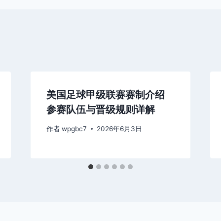
美国足球甲级联赛赛制介绍
参赛队伍与晋级规则详解
作者
wpgbc7
2026年6月3日