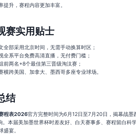
率提升，赛程内容更加丰富。
观赛实用贴士
文全部采用北京时间，无需手动换算时区；
视全系平台免费高清直播，无付费门槛；
组前两名+8个最佳第三晋级淘汰赛；
赛横跨美国、加拿大、墨西哥多座专业球场。
总结
赛程表2026
官方完整时间为6月12日至7月20日，揭幕战
打响。本届美加墨世界杯时差友好、白天赛事多、赛程留白科学，
球盛宴。