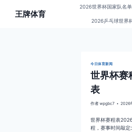
跳
2026世界杯国家队名
到
王牌体育
内
2026乒乓球世
容
今日体育新闻
世界杯赛
表
作者
wpgbc7
202
世界杯赛程表20
程，赛事时间敲定北