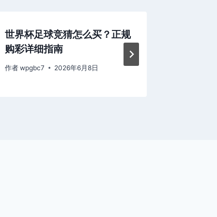
世界杯足球竞猜怎么买？正规
世界杯
购彩详细指南
手足球
作者
wpgbc7
2026年6月8日
作者
wpgb