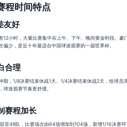
赛程时间特点
差友好
差12小时，大量比赛集中在上午、下午、晚间黄金时段。豪
次偏少，是近十年最适合中国球迷观赛的一届世界杯。
白合理
期，1/8决赛结束休战1天、1/4决赛结束休战2天，给球
，球迷观赛节奏更舒缓。
制赛程加长
容至48队，比赛场次由64场增加到104场，新增1/16决赛