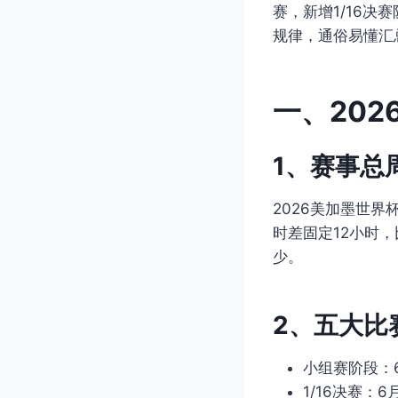
赛，新增1/16
规律，通俗易懂汇
一、20
1、赛事总
2026美加墨世界
时差固定12小时
少。
2、五大比
小组赛阶段：6
1/16决赛：