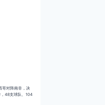
墨西哥对阵南非，决
48支球队、104