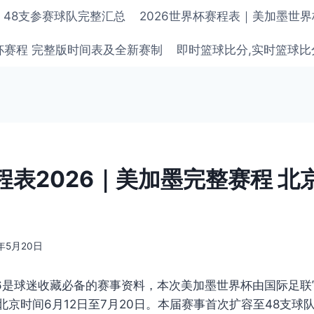
单 48支参赛球队完整汇总
2026世界杯赛程表｜美加墨世
界杯赛程 完整版时间表及全新赛制
即时篮球比分,实时篮球比
程表2026｜美加墨完整赛程 北
6年5月20日
26是球迷收藏必备的赛事资料，本次美加墨世界杯由国际足
京时间6月12日至7月20日。本届赛事首次扩容至48支球队