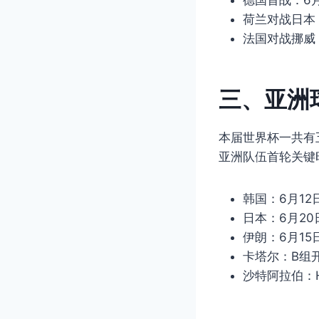
德国首战：6月1
荷兰对战日本：
法国对战挪威：
三、亚洲
本届世界杯一共有
亚洲队伍首轮关键
韩国：6月1
日本：6月20日
伊朗：6月15
卡塔尔：B组
沙特阿拉伯：