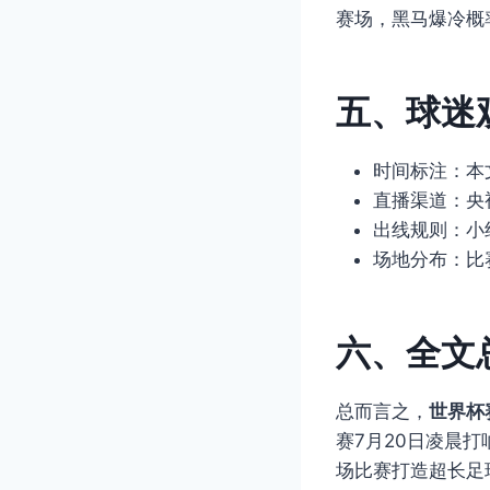
赛场，黑马爆冷概
五、球迷
时间标注：本
直播渠道：央
出线规则：小
场地分布：比
六、全文
总而言之，
世界杯
赛7月20日凌晨
场比赛打造超长足