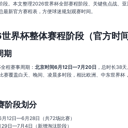
决赛阶段。本文整理2026世界杯全部赛程阶段、关键焦点战、
总最新官方赛程表，方便球迷规划观赛时间。
26世界杯整体赛程阶段（官方时
周期
杯全程赛事周期：
北京时间6月12日—7月20日
，总时长38
，比赛覆盖白天、晚间、凌晨多时段，相比欧洲、中东世界杯
赛阶段划分
月12日—6月28日（共72场比赛）
6月29日—7月4日（新增淘汰阶段）