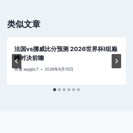
类似文章
法国vs挪威比分预测 2026世界杯I组巅
峰对决前瞻
作者
wpgbc7
2026年6月15日