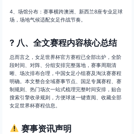
4、场馆分布：赛事横跨澳洲、新西兰8座专业足球
场，场地气候适配女足作战节奏。
? 八、全文赛程内容核心总结
总而言之，女足世界杯官方赛程已全部出炉，全阶
段时间、对阵、分组安排完整落地，赛事周期清
晰、场次排布合理，中国女足小组赛及淘汰赛赛程
明确。本文整合全域赛事节点、国足专属赛程、赛
制规则、热门场次一站式梳理完整时间安排，贴合
搜索引擎收录规则，方便球迷一键查阅、收藏全部
女足世界杯赛程信息。
赛事资讯声明