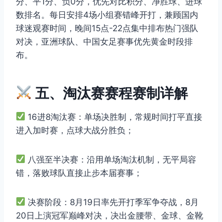
分、平1分、负0分，优先对比积分、净胜球、进球
数排名。每日安排4场小组赛错峰开打，兼顾国内
球迷观赛时间，晚间15点-22点集中排布热门强队
对决，亚洲球队、中国女足赛事优先黄金时段排
布。
五、淘汰赛赛程赛制详解
16进8淘汰赛：单场决胜制，常规时间打平直接
进入加时赛，点球大战分胜负；
八强至半决赛：沿用单场淘汰机制，无平局容
错，落败球队直接止步本届赛事；
决赛阶段：8月19日率先开打季军争夺战，8月
20日上演冠军巅峰对决，决出金腰带、金球、金靴