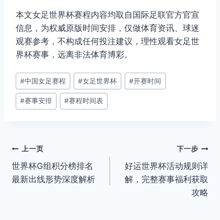
本文女足世界杯赛程内容均取自国际足联官方官宣
信息，为权威原版时间安排，仅做体育资讯、球迷
观赛参考，不构成任何投注建议，理性观看女足世
界杯赛事，远离非法体育博彩。
文
#
中国女足赛程
#
女足世界杯
#
开赛时间
章
#
赛事安排
#
赛程时间表
标
签：
文
上一页
下一步
世界杯G组积分榜排名
好运世界杯活动规则详
章
最新出线形势深度解析
解，完整赛事福利获取
导
攻略
航