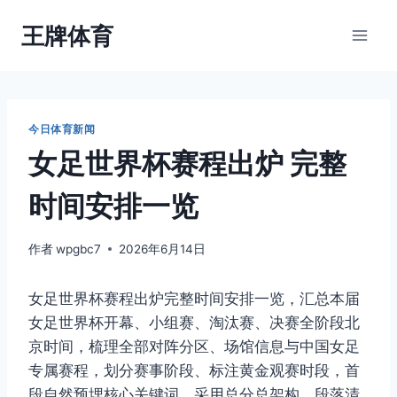
跳
王牌体育
到
内
容
今日体育新闻
女足世界杯赛程出炉 完整
时间安排一览
作者
wpgbc7
2026年6月14日
女足世界杯赛程出炉完整时间安排一览，汇总本届
女足世界杯开幕、小组赛、淘汰赛、决赛全阶段北
京时间，梳理全部对阵分区、场馆信息与中国女足
专属赛程，划分赛事阶段、标注黄金观赛时段，首
段自然预埋核心关键词，采用总分总架构，段落清