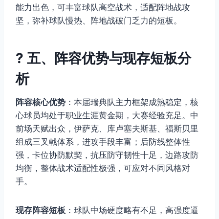
能力出色，可丰富球队高空战术，适配阵地战攻
坚，弥补球队慢热、阵地战破门乏力的短板。
? 五、阵容优势与现存短板分
析
阵容核心优势
：本届瑞典队主力框架成熟稳定，核
心球员均处于职业生涯黄金期，大赛经验充足。中
前场天赋出众，伊萨克、库卢塞夫斯基、福斯贝里
组成三叉戟体系，进攻手段丰富；后防线整体性
强，卡位协防默契，抗压防守韧性十足，边路攻防
均衡，整体战术适配性极强，可应对不同风格对
手。
现存阵容短板
：球队中场硬度略有不足，高强度逼