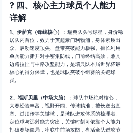
? 四、核心主力球员个人能力
详解
1、伊萨克（锋线核心）
：瑞典队头号球星，身价稳
居队内首位，效力于英超豪门利物浦，身体素质出
众、启动速度顶尖、盘带突破能力极强。擅长利用
单兵能力撕开对手密集防线，门前终结高效，兼具
边路拉扯与中路攻坚能力，是瑞典队本届世界杯最
核心的得分保障，也是球队突破小组赛的关键球
员。
2、福斯贝里（中场大脑）
：球队中场绝对核心，
大赛经验丰富，视野开阔、传球精准，擅长送出直
塞、过顶传等关键球，是球队进攻体系的梳理者。
定位球与远射能力突出，关键时刻可依靠个人能力
打破赛场僵局，串联中前场攻防，盘活全队进攻节