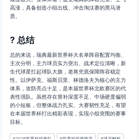
高涨，具备创造小组出线、冲击淘汰赛的黑马潜
质。
? 总结
总的来说，瑞典最新世界杯大名单阵容配置均衡、
主次分明，主力球员实力突出、战术定位清晰，新
生代球星扛起球队大旗，老将兜底保障阵容稳定
性。以伊萨克、福斯贝里、林德洛夫为核心的主力
体系，攻防亮点十足，是本届世界杯北欧赛区的代
表性强队。虽然存在替补深度不足、中场硬度偏弱
的小短板，但整体战力扎实、大赛韧性充足，有望
在本届世界杯打出精彩表现，实现小组突围的赛事
目标。
文
#
2026世界杯瑞典队
#
世界杯瑞典阵容
#
球员解析