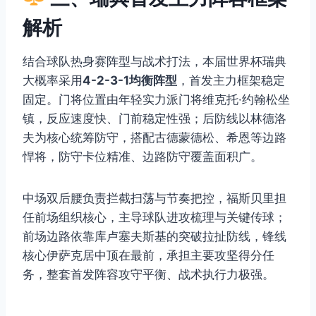
解析
结合球队热身赛阵型与战术打法，本届世界杯瑞典
大概率采用
4-2-3-1均衡阵型
，首发主力框架稳定
固定。门将位置由年轻实力派门将维克托·约翰松坐
镇，反应速度快、门前稳定性强；后防线以林德洛
夫为核心统筹防守，搭配古德蒙德松、希恩等边路
悍将，防守卡位精准、边路防守覆盖面积广。
中场双后腰负责拦截扫荡与节奏把控，福斯贝里担
任前场组织核心，主导球队进攻梳理与关键传球；
前场边路依靠库卢塞夫斯基的突破拉扯防线，锋线
核心伊萨克居中顶在最前，承担主要攻坚得分任
务，整套首发阵容攻守平衡、战术执行力极强。