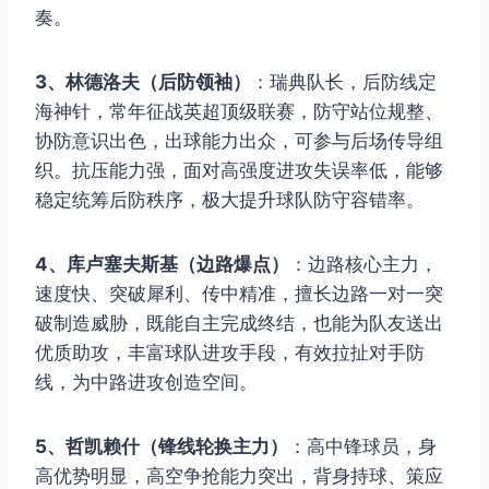
奏。
3、林德洛夫（后防领袖）
：瑞典队长，后防线定
海神针，常年征战英超顶级联赛，防守站位规整、
协防意识出色，出球能力出众，可参与后场传导组
织。抗压能力强，面对高强度进攻失误率低，能够
稳定统筹后防秩序，极大提升球队防守容错率。
4、库卢塞夫斯基（边路爆点）
：边路核心主力，
速度快、突破犀利、传中精准，擅长边路一对一突
破制造威胁，既能自主完成终结，也能为队友送出
优质助攻，丰富球队进攻手段，有效拉扯对手防
线，为中路进攻创造空间。
5、哲凯赖什（锋线轮换主力）
：高中锋球员，身
高优势明显，高空争抢能力突出，背身持球、策应