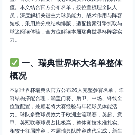
值。本文结合官方公布名单，按位置梳理全队人
员，深度解析关键主力球员能力、战术作用与阵容
短板，采用总分总结构排版，适配搜索引擎抓取与
球迷阅读体验，全方位解读本届瑞典世界杯阵容实
力。
一、瑞典世界杯大名单整体
概况
本届世界杯瑞典队官方公布26人完整参赛名单，阵
容结构搭配合理，涵盖门将、后卫、中场、锋线全
位置配置，兼顾老将大赛经验与年轻球员体能活
力。球队多数球员效力于欧洲主流联赛，英超、意
甲、英冠联赛球员占比极高，整体竞技水准扎实。
相较于往届阵容，本届瑞典队阵容迭代完成，新生