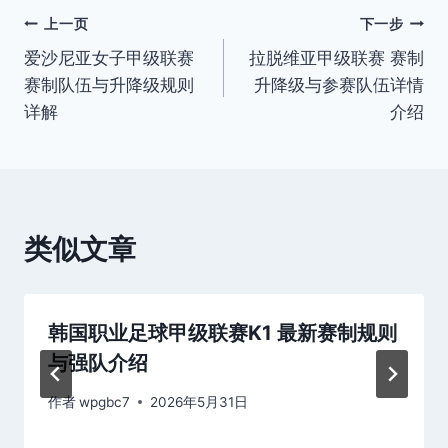
文
上一页
下一步
爱沙尼亚女子甲级联赛
拉脱维亚甲级联赛 赛制
章
赛制队伍与升降级规则
升降级与参赛队伍详情
导
详解
介绍
航
类似文章
韩国职业足球甲级联赛K1 最新赛制规则
与强队介绍
作者
wpgbc7
2026年5月31日