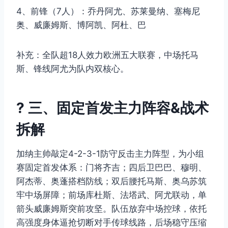
4、前锋（7人）：乔丹阿尤、苏莱曼纳、塞梅尼
奥、威廉姆斯、博阿凯、阿杜、巴
补充：全队超18人效力欧洲五大联赛，中场托马
斯、锋线阿尤为队内双核心。
?️ 三、固定首发主力阵容&战术
拆解
加纳主帅敲定4-2-3-1防守反击主力阵型，为小组
赛固定首发体系：门将齐吉；四后卫巴巴、穆明、
阿杰蒂、奥蓬搭档防线；双后腰托马斯、奥乌苏筑
牢中场屏障；前场库杜斯、法塔武、阿尤联动，单
箭头威廉姆斯突前攻坚。队伍放弃中场控球，依托
高强度身体逼抢切断对手传球线路，后场稳守压缩