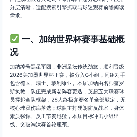
分层清晰，适配搜索引擎抓取与球迷观赛前瞻阅读
需求。
一、加纳世界杯赛事基础概
况
加纳绰号黑星军团，非洲足坛传统劲旅，顺利晋级
2026美加墨世界杯正赛，被分入G小组，同组对手
包含德国、瑞士、玻利维亚。本届加纳由名帅奎罗
斯执教，队伍完成新老阵容更迭，英超五大联赛球
员撑起全队框架，26人终极参赛名单全部敲定，无
核心球员伤病落选；球队主打硬朗防反战术，身体
素质强悍、反击节奏迅猛，本届目标冲击小组出
线、突破淘汰赛首轮瓶颈。