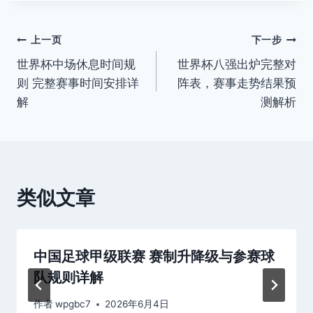
文
上一页
下一步
世界杯中场休息时间规
世界杯八强出炉完整对
章
则 完整赛事时间安排详
阵表，赛事走势结果预
导
解
测解析
航
类似文章
中国足球甲级联赛 赛制升降级与参赛球
队规则详解
作者
wpgbc7
2026年6月4日