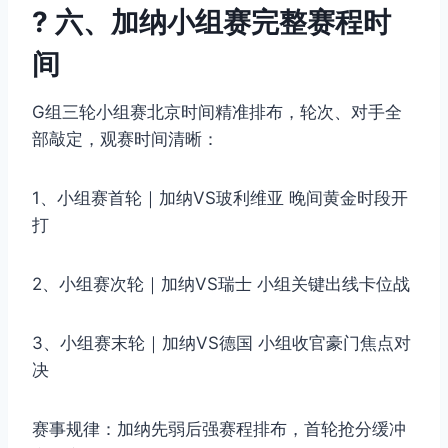
? 六、加纳小组赛完整赛程时
间
G组三轮小组赛北京时间精准排布，轮次、对手全
部敲定，观赛时间清晰：
1、小组赛首轮｜加纳VS玻利维亚 晚间黄金时段开
打
2、小组赛次轮｜加纳VS瑞士 小组关键出线卡位战
3、小组赛末轮｜加纳VS德国 小组收官豪门焦点对
决
赛事规律：加纳先弱后强赛程排布，首轮抢分缓冲