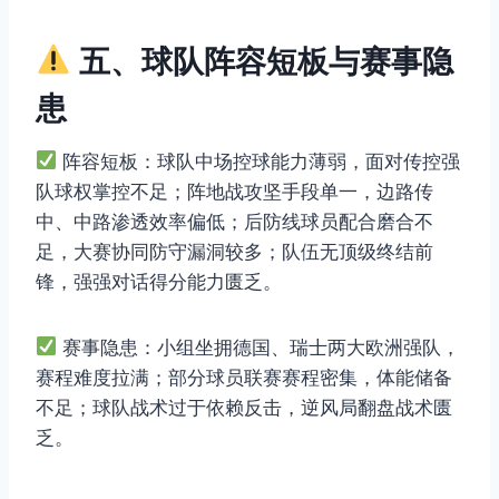
五、球队阵容短板与赛事隐
患
阵容短板：球队中场控球能力薄弱，面对传控强
队球权掌控不足；阵地战攻坚手段单一，边路传
中、中路渗透效率偏低；后防线球员配合磨合不
足，大赛协同防守漏洞较多；队伍无顶级终结前
锋，强强对话得分能力匮乏。
赛事隐患：小组坐拥德国、瑞士两大欧洲强队，
赛程难度拉满；部分球员联赛赛程密集，体能储备
不足；球队战术过于依赖反击，逆风局翻盘战术匮
乏。