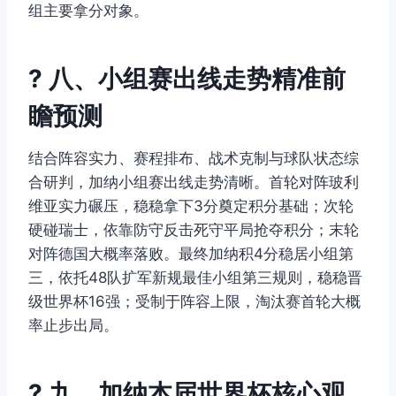
组主要拿分对象。
? 八、小组赛出线走势精准前
瞻预测
结合阵容实力、赛程排布、战术克制与球队状态综
合研判，加纳小组赛出线走势清晰。首轮对阵玻利
维亚实力碾压，稳稳拿下3分奠定积分基础；次轮
硬碰瑞士，依靠防守反击死守平局抢夺积分；末轮
对阵德国大概率落败。最终加纳积4分稳居小组第
三，依托48队扩军新规最佳小组第三规则，稳稳晋
级世界杯16强；受制于阵容上限，淘汰赛首轮大概
率止步出局。
? 九、加纳本届世界杯核心观