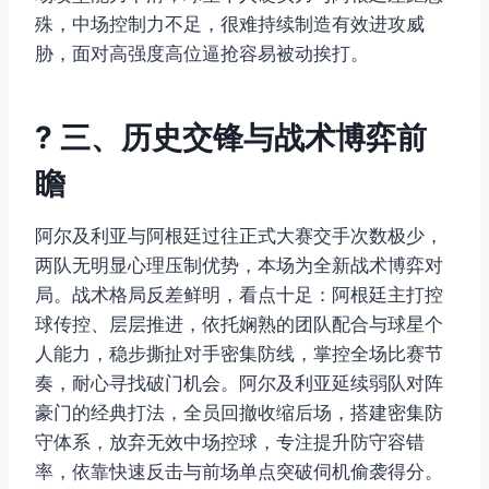
殊，中场控制力不足，很难持续制造有效进攻威
胁，面对高强度高位逼抢容易被动挨打。
? 三、历史交锋与战术博弈前
瞻
阿尔及利亚与阿根廷过往正式大赛交手次数极少，
两队无明显心理压制优势，本场为全新战术博弈对
局。战术格局反差鲜明，看点十足：阿根廷主打控
球传控、层层推进，依托娴熟的团队配合与球星个
人能力，稳步撕扯对手密集防线，掌控全场比赛节
奏，耐心寻找破门机会。阿尔及利亚延续弱队对阵
豪门的经典打法，全员回撤收缩后场，搭建密集防
守体系，放弃无效中场控球，专注提升防守容错
率，依靠快速反击与前场单点突破伺机偷袭得分。