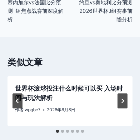
塞内加尔vs法国比分预
约旦vs奥地利比分预测
章
测 I组焦点战赛前深度解
2026世界杯J组赛事前
导
析
瞻分析
航
类似文章
世界杯滚球投注什么时候可以买 入场时
间与玩法解析
作者
wpgbc7
2026年6月8日