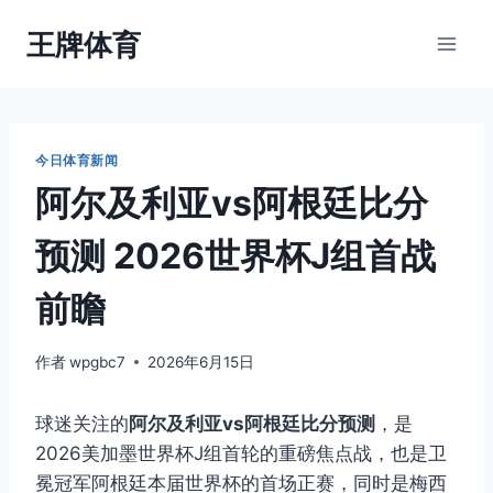
跳
王牌体育
到
内
容
今日体育新闻
阿尔及利亚vs阿根廷比分
预测 2026世界杯J组首战
前瞻
作者
wpgbc7
2026年6月15日
球迷关注的
阿尔及利亚vs阿根廷比分预测
，是
2026美加墨世界杯J组首轮的重磅焦点战，也是卫
冕冠军阿根廷本届世界杯的首场正赛，同时是梅西