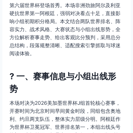
第六届世界杯登场首秀。本场非洲劲旅阿尔及利亚
硬抗世界第一阿根廷，强弱对决看点十足，直接影
响小组初期积分格局。本文结合两队世界排名、阵
容实力、战术风格、大赛状态与小组出线形势，全
方位解析赛事走势、给出客观比分预判，采用总分
总结构，段落规整清晰、适配搜索引擎抓取与球迷
阅读体验。
? 一、赛事信息与小组出线形
势
本场对决为2026美加墨世界杯J组首轮核心赛事，
开赛时间为北京时间早间黄金时段，同组包含奥地
利、约旦两支队伍，整体实力层级分明。阿根廷作
为世界杯卫冕冠军、世界排名第一，本组出线头号