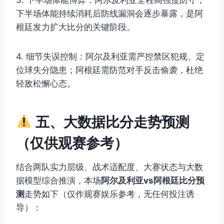
下半场体能持续消耗后防线漏洞会逐步暴露，是阿
根廷发力扩大比分的关键阶段。
4. 细节失误控制：阿尔及利亚需严控禁区犯规、定
位球失分隐患；阿根廷需防范对手反击偷袭，杜绝
轻敌松懈心态。
五、大数据比分走势预测
（仅供观赛参考）
结合两队实力层级、战术适配度、大赛状态与大数
据模型综合推演，本场
阿尔及利亚vs阿根廷比分预
测
走势如下（仅作观赛娱乐参考，无任何投注诱
导）：