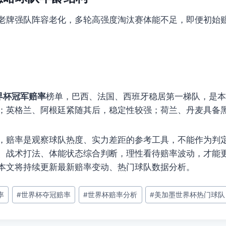
老牌强队阵容老化，多轮高强度淘汰赛体能不足，即便初始
世界杯冠军赔率
榜单，巴西、法国、西班牙稳居第一梯队，是本
；英格兰、阿根廷紧随其后，稳定性较强；荷兰、丹麦具备
，赔率是观察球队热度、实力差距的参考工具，不能作为判
、战术打法、体能状态综合判断，理性看待赔率波动，才能
本文将持续更新最新赔率变动、热门球队数据分析。
率
#
世界杯夺冠赔率
#
世界杯赔率分析
#
美加墨世界杯热门球队