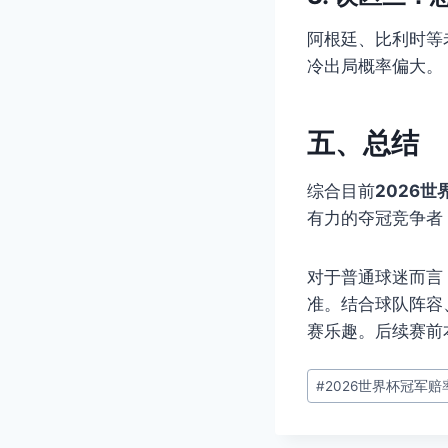
阿根廷、比利时等
冷出局概率偏大。
五、总结
综合目前
2026
有力的夺冠竞争者
对于普通球迷而言
准。结合球队阵容
赛乐趣。后续赛前
文
#
2026世界杯冠军赔
章
标