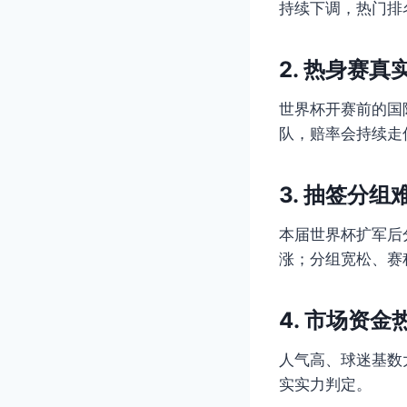
持续下调，热门排
2. 热身赛真
世界杯开赛前的国
队，赔率会持续走
3. 抽签分组
本届世界杯扩军后
涨；分组宽松、赛
4. 市场资金
人气高、球迷基数
实实力判定。