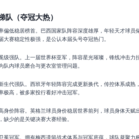
一梯队（夺冠大热）
率偏低稳居榜首。巴西国家队阵容深度雄厚，年轻天才球员
届大赛稳定性极强，是公认本届头号夺冠热门。
冕级强队。上一届世界杯亚军，阵容星光璀璨，锋线冲击力
为队内球员磨合与更衣室管理问题。
新生代强队。西班牙年轻阵容完成更新换代，传控体系成熟
率极高，被多家投行看好冲击冠军。
高身价阵容。英格兰球员身价稳居世界前列，球员身体天赋
，缺少的是关键决赛大赛经验。
卫冕冠军。拥有梅西遗留战术体系与冠军底蕴，球队凝聚力