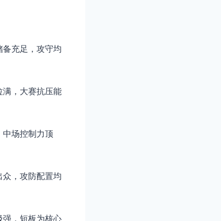
储备充足，攻守均
拉满，大赛抗压能
，中场控制力顶
出众，攻防配置均
极强，短板为核心