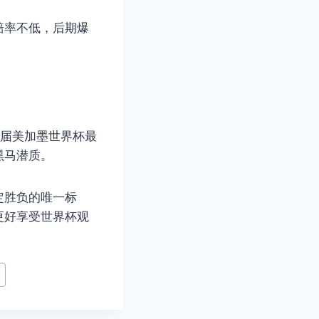
赔率不低，后期爆
届美加墨世界杯最
黑马潜质。
定胜负的唯一标
更好享受世界杯观