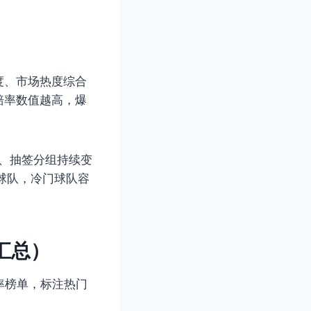
度、市场热度综合
赔率数值越高，爆
绩、抽签分组持续变
球队，冷门球队容
汇总）
率榜单，标注热门