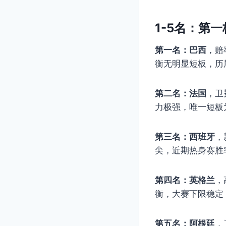
1-5名：第
第一名：巴西
，赔
衡无明显短板，历
第二名：法国
，卫
力极强，唯一短板
第三名：西班牙
，
尖，近期热身赛胜
第四名：英格兰
，
衡，大赛下限稳定
第五名：阿根廷
，