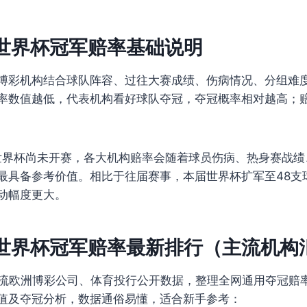
6世界杯冠军赔率基础说明
博彩机构结合球队阵容、过往大赛成绩、伤病情况、分组难
率数值越低，代表机构看好球队夺冠，夺冠概率相对越高；
墨世界杯尚未开赛，各大机构赔率会随着球员伤病、热身赛战
最具备参考价值。相比于往届赛事，本届世界杯扩军至48支
动幅度更大。
6世界杯冠军赔率最新排行（主流机构
月主流欧洲博彩公司、体育投行公开数据，整理全网通用夺冠赔
值及夺冠分析，数据通俗易懂，适合新手参考：